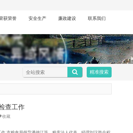
荣获荣誉
安全生产
廉政建设
联系我们
精准搜索
检查工作
收藏
导工作,市粮食局领导潘德江等，粮库法人代表、经理刘汉胜全程