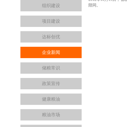
组织建设
陪同。
项目建设
达标创优
企业新闻
储粮常识
政策宣传
健康粮油
粮油市场