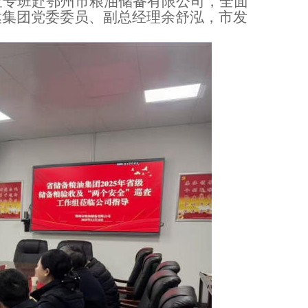
查专班赴鄂州市粮油储备有限公司，全面
昌达集团党委委员、副总经理余舒泓，市发