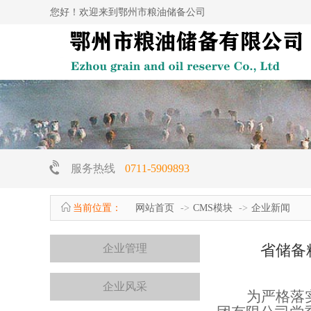
您好！欢迎来到鄂州市粮油储备公司
服务热线
0711-5909893
当前位置：
网站首页
CMS模块
企业新闻
省储备
企业管理
企业风采
为严格落