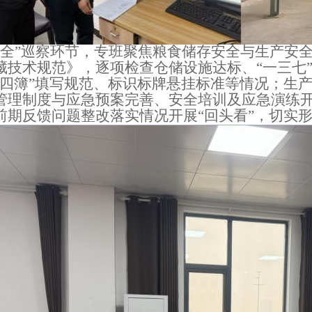
安全”巡察环节，专班聚焦粮食储存安全与生产安
藏技术规范》，逐项检查仓储设施达标、“一三七”
卡四簿”填写规范、标识标牌悬挂标准等情况；生
管理制度与应急预案完善、安全培训及应急演练
前期反馈问题整改落实情况开展“回头看”，切实