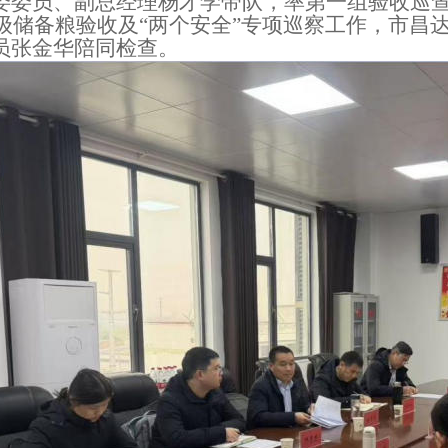
委委员、副总经理杨才学带队，率第一组验收巡
年省级储备粮验收及“两个安全”专项巡察工作，市
员张金华陪同检查。