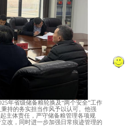
2025年省级储备粮轮换及“两个安全”工作
及秉持的务实担当作风予以认可。他强
扛起主体责任，严守储备粮管理各项规
行立改
，同时进一步加强日常痕迹管理的